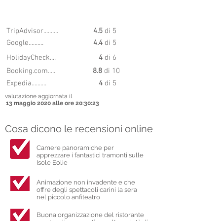
8.2
PUNTEGGIO
TripAdvisor..........
4.5
di 5
Google..........
4.4
di 5
HolidayCheck....
4
di 6
Booking.com.....
8.8
di 10
Expedia..........
4
di 5
valutazione aggiornata il
13 maggio 2020 alle ore 20:30:23
Cosa dicono le recensioni online
Camere panoramiche per
apprezzare i fantastici tramonti sulle
Isole Eolie
Animazione non invadente e che
offre degli spettacoli carini la sera
nel piccolo anfiteatro
Buona organizzazione del ristorante