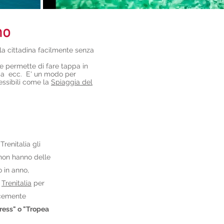
no
la cittadina facilmente senza
he permette di fare tappa in
lia ecc. E' un modo per
essibili come la
Spiaggia del
Trenitalia gli
o non hanno delle
 in anno,
o
Trenitalia
per
icemente
ress" o "Tropea