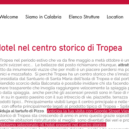
Welcome
Siamo in Calabria
Elenco Strutture
Location
otel nel centro storico di Tropea
 Tropea nel periodo estivo che va da fine maggio a metà ottobre è un'
tedeschi svizzeri ecc... Le bellezze del posto richiamano chiunque,
attra
atto da innumerevoli viuzze che per molti è un piacere perdersi ma po
nici e mozzafiato. Si perché Tropea ha un centro storico che s'innalz
residiata dal Santuario di Santa Maria dell'Isola di Tropea e dal port
plendido scorcio della Balconata è possibile invidiare chi sta facend
mare trasparente che invoglia raggiungere velocemente la spiaggia 
o dalla spiaggia, anche perchè gli ascensori previsti sono in fase di 
n su in questo paesino con il suo intreccio di vie, piazzette, terrazza 
rodotti tipici... Principalmente visibili lungo il centro principale e nel
ar con offerte principalmente legati al prodotto tipico di Tropea - Spi
Nduja al tartufo di Pizzo
.
Anticipa la tua visita con Google Street Vi
 storico di Tropea sta crescendo di anno in anno questo grazie sopratt
cchie abitazioni ristrutturate al meglio sono diventati dei veri e pro
Abbiamo selezionato gli hotel presenti nel centro storico