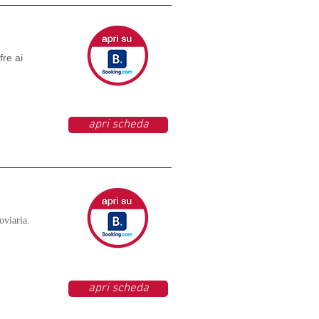
fre ai
apri scheda
oviaria.
apri scheda