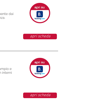
mente dai
nza.
apri scheda
 ampio e
 interni
apri scheda