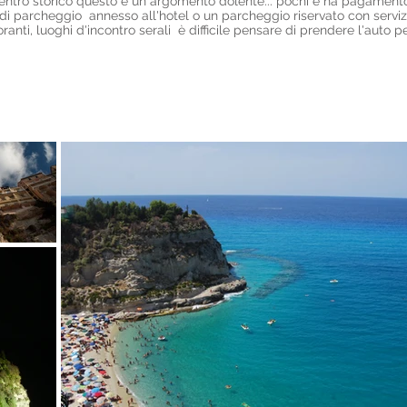
n centro storico questo è un argomento dolente... pochi e ha pagament
o di parcheggio annesso all'hotel o un parcheggio riservato con servi
oranti, luoghi d'incontro serali è difficile pensare di prendere l'auto 