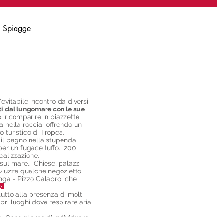
Spiagge
evitabile incontro da diversi
tti dal lungomare con le sue
i ricomparire in piazzette
a nella roccia offrendo un
o turistico di Tropea.
o il bagno nella stupenda
per un fugace tuffo. 200
realizzazione.
sul mare... Chiese, palazzi
le viuzze qualche negozietto
linga - Pizzo Calabro che
ew
utto alla presenza di molti
pri luoghi dove respirare aria