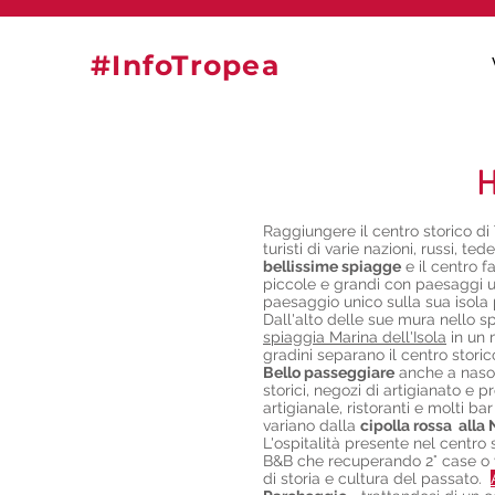
#InfoTropea
H
Raggiungere il centro storico di
turisti di varie nazioni, russi, 
bellissime spiagge
e il centro f
piccole e grandi con paesaggi u
paesaggio unico sulla sua isola p
Dall'alto delle sue mura nello s
spiaggia Marina dell'Isola
in un 
gradini separano il centro storic
Bello passeggiare
anche a naso i
storici, negozi di artigianato e p
artigianale, ristoranti e molti b
variano dalla
cipolla rossa alla 
L'ospitalità presente nel centro
B&B che recuperando 2° case o ve
di storia e cultura del passato.