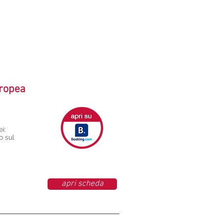
Tropea
i:
o sul
apri scheda