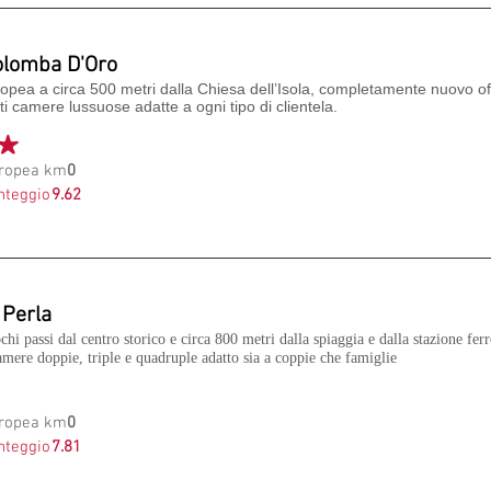
olomba D'Oro
opea a circa 500 metri dalla Chiesa dell’Isola, completamente nuovo of
ti camere lussuose adatte a ogni tipo di clientela.
Tropea km
0
nteggio
9.62
 Perla
chi passi dal centro storico e circa 800 metri dalla spiaggia e dalla stazione ferr
amere doppie, triple e quadruple adatto sia a coppie che famiglie
Tropea km
0
nteggio
7.81