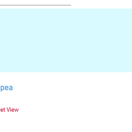
ropea
eet View