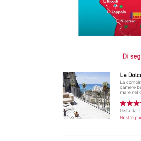
Di seg
La Dolc
La combina
camere bel
mare nel 
Dista da 
Nostro pu