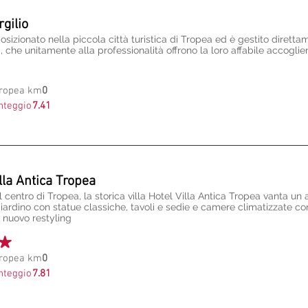
rgilio
posizionato nella piccola città turistica di Tropea ed è gestito diretta
i, che unitamente alla professionalità offrono la loro affabile accoglie
Tropea km
0
nteggio
7.41
lla Antica Tropea
l centro di Tropea, la storica villa Hotel Villa Antica Tropea vanta un
iardino con statue classiche, tavoli e sedie e camere climatizzate con
di nuovo restyling
Tropea km
0
nteggio
7.81