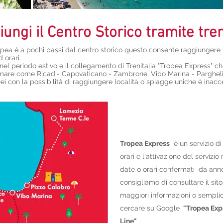
ungi il Centro Storico tramite tre
ropea è a pochi passi dal centro storico questo consente raggiungere 
 orari.
nel periodo estivo e il collegamento di Trenitalia "Tropea Express" c
 di mare come Ricadi- Capovaticano - Zambrone, Vibo Marina - Parghe
ei con la possibilità di raggiungere località o spiagge uniche è inacc
Tropea Express
è un servizio di 
orari e l'attivazione del servizi
date o orari confermati da anno
consigliamo di consultare il sit
maggiori informazioni o sempl
cercare su Google
"Tropea Exp
Line"