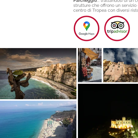
Parcheggio
... trattandosi di u
strutture che offrono un servizi
centro di Tropea con diversi rist