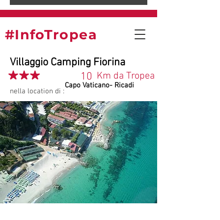
#InfoTropea
Villaggio Camping Fiorina
10
Km da Tropea
Capo Vaticano- Ricadi
nella location di :