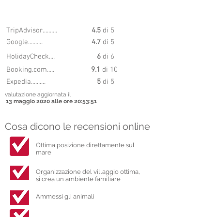
9.42
PUNTEGGIO
TripAdvisor..........
4.5
di 5
Google..........
4.7
di 5
HolidayCheck....
6
di 6
Booking.com.....
9.1
di 10
Expedia..........
5
di 5
valutazione aggiornata il
13 maggio 2020 alle ore 20:53:51
Cosa dicono le recensioni online
Ottima posizione direttamente sul
mare
Organizzazione del villaggio ottima,
si crea un ambiente familiare
Ammessi gli animali