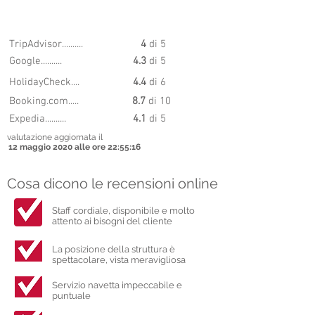
8.1
PUNTEGGIO
TripAdvisor..........
4
di 5
Google..........
4.3
di 5
HolidayCheck....
4.4
di 6
Booking.com.....
8.7
di 10
Expedia..........
4.1
di 5
valutazione aggiornata il
12 maggio 2020 alle ore 22:55:16
Cosa dicono le recensioni online
Staff cordiale, disponibile e molto
attento ai bisogni del cliente
La posizione della struttura è
spettacolare, vista meravigliosa
Servizio navetta impeccabile e
puntuale