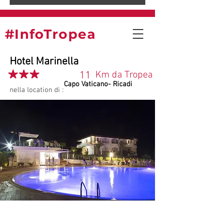
#InfoTropea
Hotel Marinella
11
Km da Tropea
Capo Vaticano- Ricadi
nella location di :