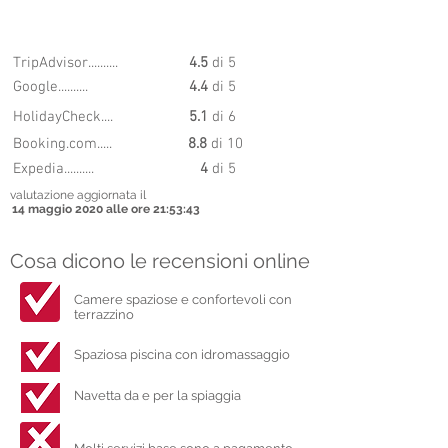
8.55
PUNTEGGIO
TripAdvisor..........
4.5
di 5
Google..........
4.4
di 5
HolidayCheck....
5.1
di 6
Booking.com.....
8.8
di 10
Expedia..........
4
di 5
valutazione aggiornata il
14 maggio 2020 alle ore 21:53:43
Cosa dicono le recensioni online
Camere spaziose e confortevoli con
terrazzino
Spaziosa piscina con idromassaggio
Navetta da e per la spiaggia