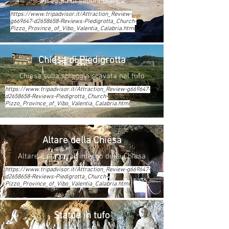
Spiaggia di sabbia bianca
https://www.tripadvisor.it/Attraction_Review-
g669647-d2658658-Reviews-Piedigrotta_Church-
Pizzo_Province_of_Vibo_Valentia_Calabria.html
Chiesa di Piedigrotta
Chiesa sulla spiaggia scavata nel tufo
https://www.tripadvisor.it/Attraction_Review-g669647-
d2658658-Reviews-Piedigrotta_Church-
Pizzo_Province_of_Vibo_Valentia_Calabria.html
Altare della Chiesa
Altare e statue all'interno della Chiesa
https://www.tripadvisor.it/Attraction_Review-g669647-
d2658658-Reviews-Piedigrotta_Church-
Pizzo_Province_of_Vibo_Valentia_Calabria.html
Statue in tufo