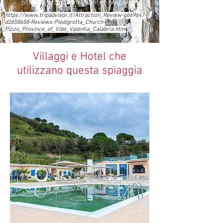
Statue raffiguranti Santi e Madonne
https://www.tripadvisor.it/Attraction_Review-g669647-
d2658658-Reviews-Piedigrotta_Church-
Pizzo_Province_of_Vibo_Valentia_Calabria.html
Villaggi e Hotel che
utilizzano questa spiaggia