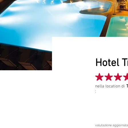
Hotel T
Project N
nella location di
:
PUNTEG
valutazione aggiornata