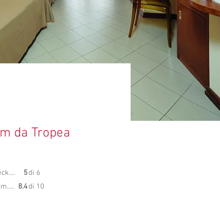
m da Tropea
k....
5
di 6
.....
8.4
di 10