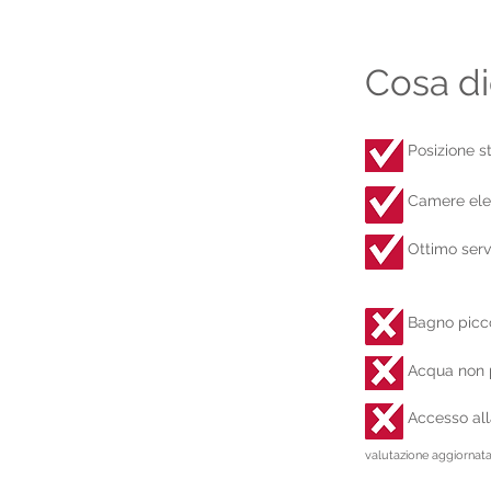
Cosa di
Posizione st
Camere eleg
Ottimo serv
Bagno picco
Acqua non 
Accesso al
valutazione aggiornata