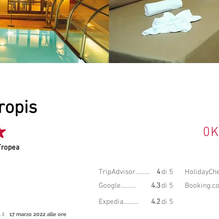
ropis
ame
0
K
Tropea
8.28
TripAdvisor..........
4
di 5
HolidayChec
GIO
Google..........
4.3
di 5
Booking.com
Expedia..........
4.2
di 5
 il
17 marzo 2022 alle ore