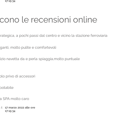
17:15:34
cono le recensioni online
rategica, a pochi passi dal centro e vicino la stazione ferroviaria
anti, molto pulite e comfortevoli
izio navetta da e perla spiaggia,molto puntuale
lo privo di accessori
potabile
la SPA molto caro
 il
17 marzo 2022 alle ore
17:15:34