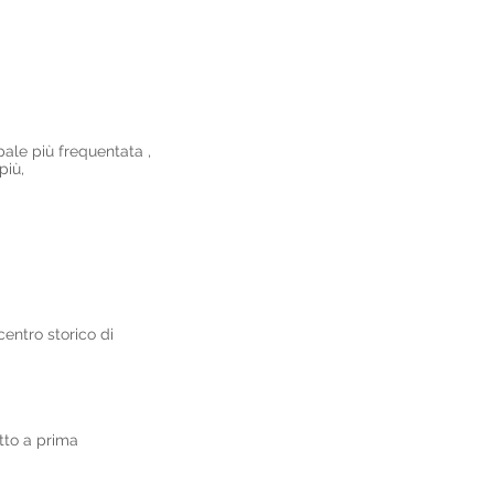
pale più frequentata ,
più,
entro storico di
etto a prima