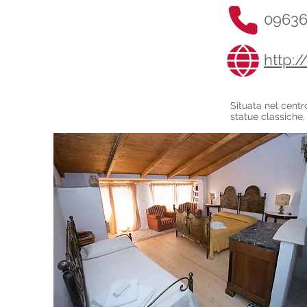
09636
http:/
Situata nel centr
statue classiche,