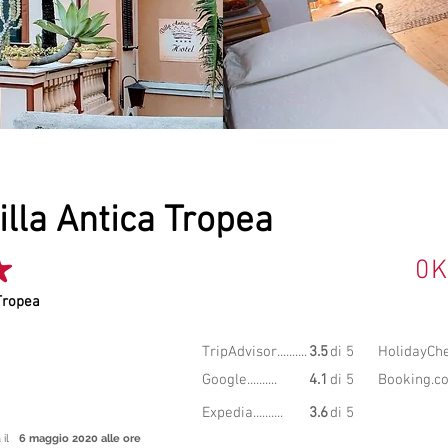
illa Antica Tropea
ame
0
K
Tropea
7.81
TripAdvisor..........
3.5
di 5
HolidayChec
GIO
Google..........
4.1
di 5
Booking.com
Expedia..........
3.6
di 5
 il
6 maggio 2020 alle ore