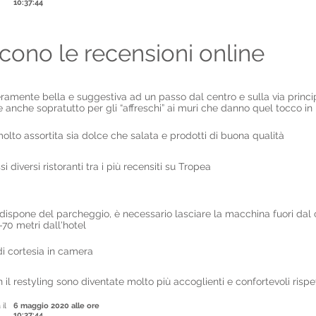
10:37:44
cono le recensioni online
eramente bella e suggestiva ad un passo dal centro e sulla via princi
e anche sopratutto per gli “affreschi” ai muri che danno quel tocco in 
olto assortita sia dolce che salata e prodotti di buona qualità
i diversi ristoranti tra i più recensiti su Tropea
 dispone del parcheggio, è necessario lasciare la macchina fuori dal c
70 metri dall'hotel
 di cortesia in camera
il restyling sono diventate molto più accoglienti e confortevoli risp
 il
6 maggio 2020 alle ore
10:37:44