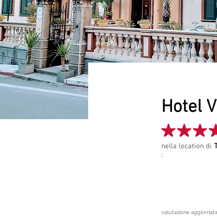
Hotel V
Project N
nella location di
:
PUNTEG
valutazione aggiornata