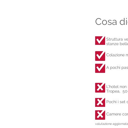
Cosa di
Struttura v
stanze bell
Colazione m
A pochi pass
L'hotel non
Tropea, 50-
Pochi i set
Camere con 
valutazione aggiornata