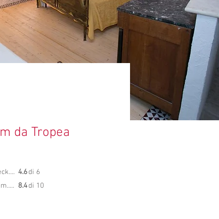
m da Tropea
k....
4.6
di 6
.....
8.4
di 10