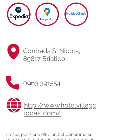
Contrada S. Nicola,
89817 Briatico
0963 391554
http://www.hotelvillagg
iooasi.com/
La sua posizione offre un bel panorama sul
mare e sulla natura, in aperta campagna in