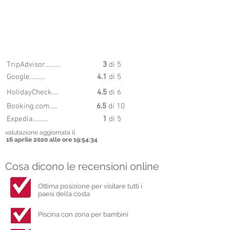
5.9
PUNTEGGIO
8
TripAdvisor..........
3
di 5
Google..........
4.1
di 5
HolidayCheck....
4.5
di 6
Booking.com.....
6.5
di 10
Expedia..........
1
di 5
valutazione aggiornata il
16 aprile 2020 alle ore 19:54:34
Cosa dicono le recensioni online
Ottima posizione per visitare tutti i
paesi della costa
Piscina con zona per bambini