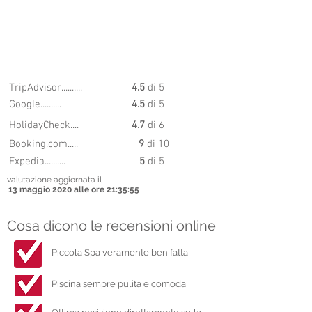
9.0
PUNTEGGIO
6
TripAdvisor..........
4.5
di 5
Google..........
4.5
di 5
HolidayCheck....
4.7
di 6
Booking.com.....
9
di 10
Expedia..........
5
di 5
valutazione aggiornata il
13 maggio 2020 alle ore 21:35:55
Cosa dicono le recensioni online
Piccola Spa veramente ben fatta
Piscina sempre pulita e comoda