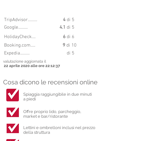
8.7
PUNTEGGIO
TripAdvisor..........
4
di 5
Google..........
4.1
di 5
HolidayCheck....
6
di 6
Booking.com.....
9
di 10
Expedia..........
di 5
valutazione aggiornata il
22 aprile 2020 alle ore 22:12:37
Cosa dicono le recensioni online
Spiaggia raggiungibile in due minuti
a piedi
Offre proprio lido, parcheggio,
market e bar/ristorante
Lettini e ombrelloni inclusi nel prezzo
della struttura