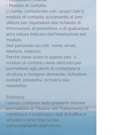
- Modulo di contatto
L’Utente, compilando con i propri Dati il
modulo di contatto, acconsente al loro
utilizzo per rispondere alle richieste di
informazioni, di preventivo, o di qualunque
altra natura indicata dall’intestazione del
modulo.
​Dati personali raccolti: nome, email,
telefono, indirizzo.
Perché viene usato in questo sito: il
modulo di contatto viene utilizzato per
permettere agli utenti di contattare la
struttura e rivolgere domande, richiedere
contatti, preventivi, iscriversi alla
newsletter.
Statistica
I servizi contenuti nella presente sezione
permettono al Titolare del Trattamento di
monitorare e analizzare i dati di traffico e
servono a tener traccia del
comportamento dell’Utente.