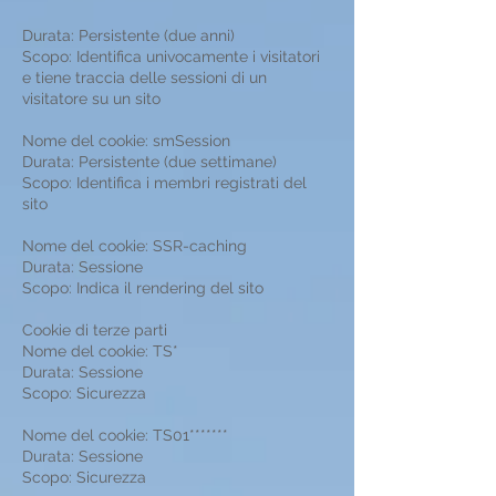
Durata: Persistente (due anni)
Scopo: Identifica univocamente i visitatori
e tiene traccia delle sessioni di un
visitatore su un sito
​Nome del cookie: smSession
Durata: Persistente (due settimane)
Scopo: Identifica i membri registrati del
sito
Nome del cookie: SSR-caching
Durata: Sessione
Scopo: Indica il rendering del sito​
Cookie di terze parti​
Nome del cookie: TS*
Durata: Sessione
Scopo: Sicurezza
​Nome del cookie: TS01*******
Durata: Sessione
Scopo: Sicurezza ​