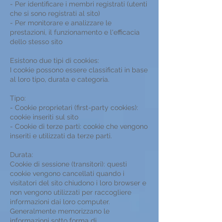
- Per identificare i membri registrati (utenti
che si sono registrati al sito)
- Per monitorare e analizzare le
prestazioni, il funzionamento e l'efficacia
dello stesso sito
Esistono due tipi di cookies:
I cookie possono essere classificati in base
al loro tipo, durata e categoria.
Tipo:
- Cookie proprietari (first-party cookies):
cookie inseriti sul sito
- Cookie di terze parti: cookie che vengono
inseriti e utilizzati da terze parti.
Durata:
Cookie di sessione (transitori): questi
cookie vengono cancellati quando i
visitatori del sito chiudono i loro browser e
non vengono utilizzati per raccogliere
informazioni dai loro computer.
Generalmente memorizzano le
informazioni sotto forma di