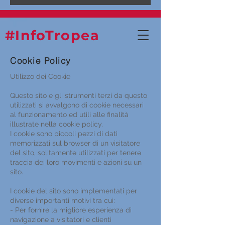
#InfoTropea
Cookie Policy
Utilizzo dei Cookie
Questo sito e gli strumenti terzi da questo
utilizzati si avvalgono di cookie necessari
al funzionamento ed utili alle finalità
illustrate nella cookie policy.
I cookie sono piccoli pezzi di dati
memorizzati sul browser di un visitatore
del sito, solitamente utilizzati per tenere
traccia dei loro movimenti e azioni su un
sito.
I cookie del sito sono implementati per
diverse importanti motivi tra cui:
- Per fornire la migliore esperienza di
navigazione a visitatori e clienti