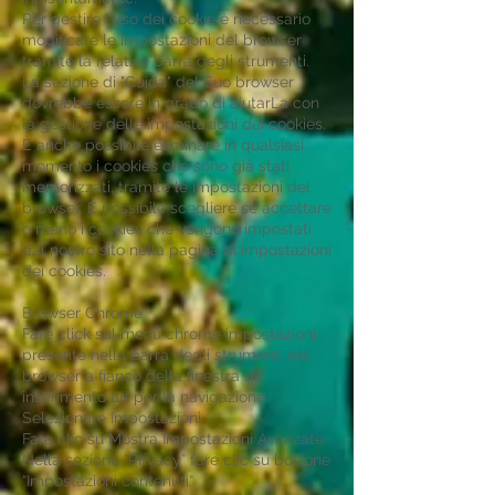
Per gestire l'uso dei cookie è necessario
modificare le impostazioni del browser
tramite la relativa barra degli strumenti.
La sezione di "Guida" del Suo browser
dovrebbe essere in grado di aiutarLa con
la gestione delle impostazioni dei cookies.
È anche possibile eliminare in qualsiasi
momento i cookies che sono già stati
memorizzati, tramite le impostazioni del
browser. È possibile scegliere se accettare
o meno i cookies che vengono impostati
dal nostro sito nella pagina di impostazioni
dei cookies.
Browser Chrome
Fare click sul menù chrome impostazioni
presente nella barra degli strumenti del
browser a fianco della finestra di
inserimento url per la navigazione
Selezionare Impostazioni
Fare clic su Mostra Impostazioni Avanzate
Nella sezione “Privacy” fare clic su bottone
“Impostazioni contenuti“