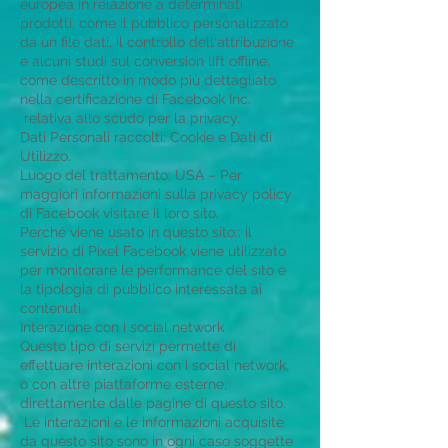
europea in relazione a determinati
prodotti, come il pubblico personalizzato
da un file dati, il controllo dell'attribuzione
e alcuni studi sul conversion lift offline,
come descritto in modo più dettagliato
nella certificazione di Facebook Inc.
relativa allo scudo per la privacy.
Dati Personali raccolti: Cookie e Dati di
Utilizzo.
Luogo del trattamento: USA – Per
maggiori informazioni sulla privacy policy
di Facebook visitare il loro sito.
Perché viene usato in questo sito:: il
servizio di Pixel Facebook viene utilizzato
per monitorare le performance del sito e
la tipologia di pubblico interessata ai
contenuti.
Interazione con i social network
Questo tipo di servizi permette di
effettuare interazioni con i social network,
o con altre piattaforme esterne,
direttamente dalle pagine di questo sito.
Le interazioni e le informazioni acquisite
da questo sito sono in ogni caso soggette