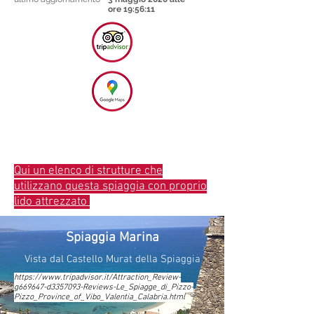
ore 19:56:11
Qui un elenco di strutture che
utilizzano questa spiaggia con proprio
lido attrezzato
Spiaggia Marina
Vista dal Castello Murat della Spiaggia
https://www.tripadvisor.it/Attraction_Review-
g669647-d3357093-Reviews-Le_Spiagge_di_Pizzo-
Pizzo_Province_of_Vibo_Valentia_Calabria.html