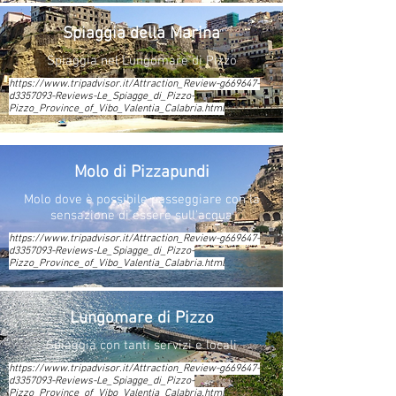
Spiaggia della Marina
Spiaggia nel Lungomare di Pizzo
https://www.tripadvisor.it/Attraction_Review-g669647-
d3357093-Reviews-Le_Spiagge_di_Pizzo-
Pizzo_Province_of_Vibo_Valentia_Calabria.html
Molo di Pizzapundi
Molo dove è possibile passeggiare con la
sensazione di essere sull'acqua
https://www.tripadvisor.it/Attraction_Review-g669647-
d3357093-Reviews-Le_Spiagge_di_Pizzo-
Pizzo_Province_of_Vibo_Valentia_Calabria.html
Lungomare di Pizzo
Spiaggia con tanti servizi e locali
https://www.tripadvisor.it/Attraction_Review-g669647-
d3357093-Reviews-Le_Spiagge_di_Pizzo-
Pizzo_Province_of_Vibo_Valentia_Calabria.html