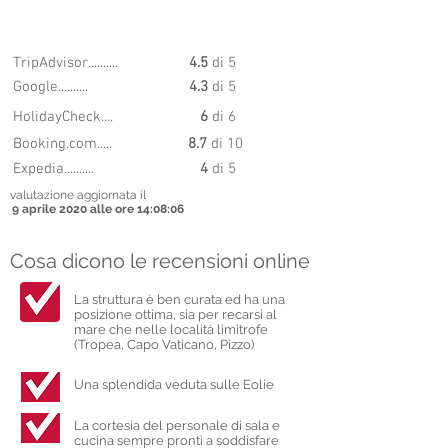
8.78
PUNTEGGIO
TripAdvisor..........
4.5
di 5
Google..........
4.3
di 5
HolidayCheck....
6
di 6
Booking.com.....
8.7
di 10
Expedia..........
4
di 5
valutazione aggiornata il
9 aprile 2020 alle ore 14:08:06
Cosa dicono le recensioni online
La struttura è ben curata ed ha una
posizione ottima, sia per recarsi al
mare che nelle località limitrofe
(Tropea, Capo Vaticano, Pizzo)
Una splendida veduta sulle Eolie
La cortesia del personale di sala e
cucina sempre pronti a soddisfare