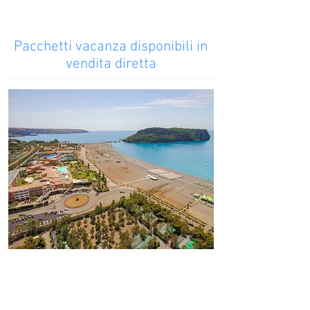
Pacchetti vacanza disponibili in
vendita diretta
#DoveAbitaLEstate
Borgo di Fiuzzi Resort & SPA
Praia a Mare - 218 Km da Tropea
E' una struttura nata nel 2011 che