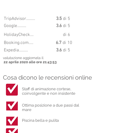
7.02
PUNTEGGIO
TripAdvisor..........
3.5
di 5
Google..........
3.6
di 5
HolidayCheck....
di 6
Booking.com.....
6.7
di 10
Expedia..........
3.6
di 5
valutazione aggiornata il
22 aprile 2020 alle ore 21:43:53
Cosa dicono le recensioni online
Staff di animazione cortese,
coinvolgente e non insistente
Ottima posizione a due passi dal
mare
Piscina bella e pulita