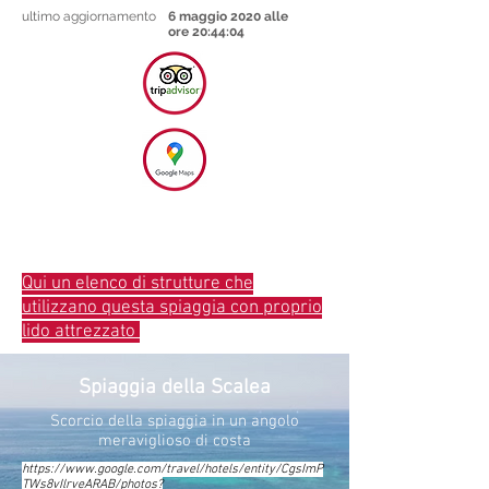
ultimo aggiornamento
6 maggio 2020 alle
ore 20:44:04
Qui un elenco di strutture che
utilizzano questa spiaggia con proprio
lido attrezzato
Spiaggia della Scalea
Scorcio della spiaggia in un angolo
meraviglioso di costa
https://www.google.com/travel/hotels/entity/CgsImP
TWs8vIlrveARAB/photos?