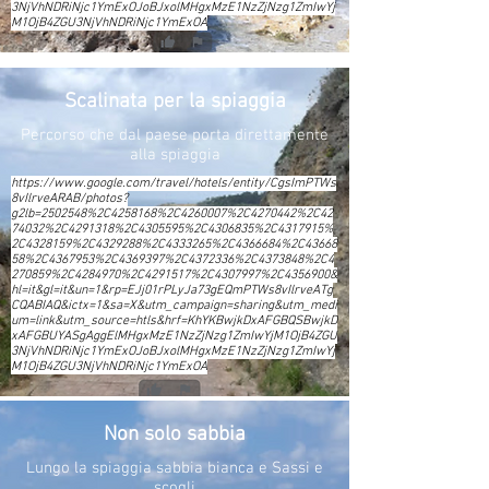
3NjVhNDRiNjc1YmExOJoBJxolMHgxMzE1NzZjNzg1ZmIwYj
M1OjB4ZGU3NjVhNDRiNjc1YmExOA
Scalinata per la spiaggia
Percorso che dal paese porta direttamente
alla spiaggia
https://www.google.com/travel/hotels/entity/CgsImPTWs
8vIlrveARAB/photos?
g2lb=2502548%2C4258168%2C4260007%2C4270442%2C42
74032%2C4291318%2C4305595%2C4306835%2C4317915%
2C4328159%2C4329288%2C4333265%2C4366684%2C43668
58%2C4367953%2C4369397%2C4372336%2C4373848%2C4
270859%2C4284970%2C4291517%2C4307997%2C4356900&
hl=it&gl=it&un=1&rp=EJj01rPLyJa73gEQmPTWs8vIlrveATg
CQABIAQ&ictx=1&sa=X&utm_campaign=sharing&utm_medi
um=link&utm_source=htls&hrf=KhYKBwjkDxAFGBQSBwjkD
xAFGBUYASgAggElMHgxMzE1NzZjNzg1ZmIwYjM1OjB4ZGU
3NjVhNDRiNjc1YmExOJoBJxolMHgxMzE1NzZjNzg1ZmIwYj
M1OjB4ZGU3NjVhNDRiNjc1YmExOA
Non solo sabbia
Lungo la spiaggia sabbia bianca e Sassi e
scogli