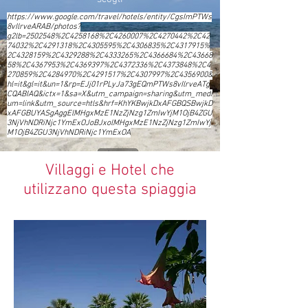
https://www.google.com/travel/hotels/entity/CgsImPTWs
8vIlrveARAB/photos?
g2lb=2502548%2C4258168%2C4260007%2C4270442%2C42
74032%2C4291318%2C4305595%2C4306835%2C4317915%
2C4328159%2C4329288%2C4333265%2C4366684%2C43668
58%2C4367953%2C4369397%2C4372336%2C4373848%2C4
270859%2C4284970%2C4291517%2C4307997%2C4356900&
hl=it&gl=it&un=1&rp=EJj01rPLyJa73gEQmPTWs8vIlrveATg
CQABIAQ&ictx=1&sa=X&utm_campaign=sharing&utm_medi
um=link&utm_source=htls&hrf=KhYKBwjkDxAFGBQSBwjkD
xAFGBUYASgAggElMHgxMzE1NzZjNzg1ZmIwYjM1OjB4ZGU
3NjVhNDRiNjc1YmExOJoBJxolMHgxMzE1NzZjNzg1ZmIwYj
M1OjB4ZGU3NjVhNDRiNjc1YmExOA
Villaggi e Hotel che
utilizzano questa spiaggia