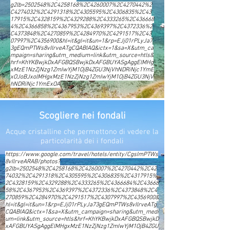
g2lb=2502548%2C4258168%2C4260007%2C4270442%2
C4274032%2C4291318%2C4305595%2C4306835%2C43
17915%2C4328159%2C4329288%2C4333265%2C436668
4%2C4366858%2C4367953%2C4369397%2C4372336%2
C4373848%2C4270859%2C4284970%2C4291517%2C43
07997%2C4356900&hl=it&gl=it&un=1&rp=EJj01rPLyJa7
3gEQmPTWs8vIlrveATgCQABIAQ&ictx=1&sa=X&utm_ca
mpaign=sharing&utm_medium=link&utm_source=htls&
hrf=KhYKBwjkDxAFGBQSBwjkDxAFGBUYASgAggElMHg
xMzE1NzZjNzg1ZmIwYjM1OjB4ZGU3NjVhNDRiNjc1YmE
xOJoBJxolMHgxMzE1NzZjNzg1ZmIwYjM1OjB4ZGU3NjV
hNDRiNjc1YmExOA
Scogliere nei fondali
Acque cristalline che permettono di vedere la
particolarità dei i fondali
https://www.google.com/travel/hotels/entity/CgsImPTWs
8vIlrveARAB/photos?
g2lb=2502548%2C4258168%2C4260007%2C4270442%2C42
74032%2C4291318%2C4305595%2C4306835%2C4317915%
2C4328159%2C4329288%2C4333265%2C4366684%2C43668
58%2C4367953%2C4369397%2C4372336%2C4373848%2C4
270859%2C4284970%2C4291517%2C4307997%2C4356900&
hl=it&gl=it&un=1&rp=EJj01rPLyJa73gEQmPTWs8vIlrveATg
CQABIAQ&ictx=1&sa=X&utm_campaign=sharing&utm_medi
um=link&utm_source=htls&hrf=KhYKBwjkDxAFGBQSBwjkD
xAFGBUYASgAggElMHgxMzE1NzZjNzg1ZmIwYjM1OjB4ZGU