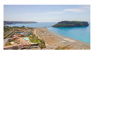
#DoveAbitaLEstate
Borgo di Fiuzzi Resort & SPA
Praia a Mare - 218 Km da Tropea
E' una struttura nata nel 2011 che
richiama le fattezze di un borgo con i
vari aggregati architettonici comunicanti
fra loro tramite scalinate e sentieri. Si
distinguono le camere dal design
ricercato con comfort moderni, presente
anche una SPA, sala congressi e tanto