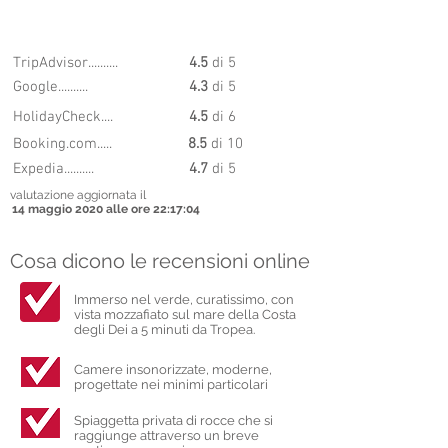
8.54
PUNTEGGIO
TripAdvisor..........
4.5
di 5
Google..........
4.3
di 5
HolidayCheck....
4.5
di 6
Booking.com.....
8.5
di 10
Expedia..........
4.7
di 5
valutazione aggiornata il
14 maggio 2020 alle ore 22:17:04
Cosa dicono le recensioni online
Immerso nel verde, curatissimo, con
vista mozzafiato sul mare della Costa
degli Dei a 5 minuti da Tropea.
Camere insonorizzate, moderne,
progettate nei minimi particolari
Spiaggetta privata di rocce che si
raggiunge attraverso un breve